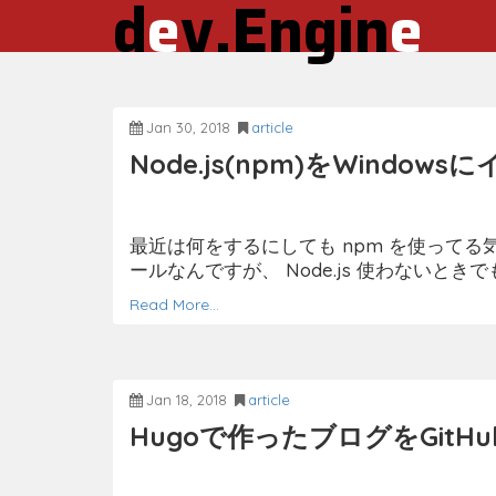
d
e
v.Engin
e
Jan 30, 2018
article
Node.js(npm)をWindo
最近は何をするにしても npm を使ってる気が
ールなんですが、 Node.js 使わないと
Read More…
Jan 18, 2018
article
Hugoで作ったブログをGitHu