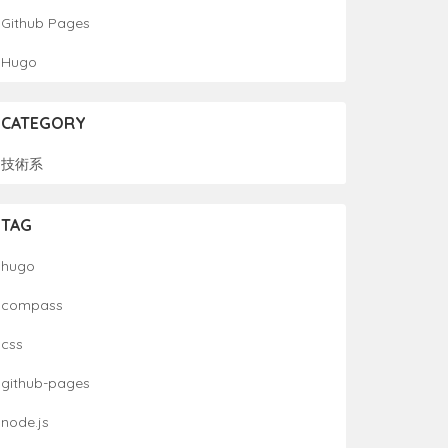
Github Pages
Hugo
CATEGORY
技術系
TAG
hugo
compass
css
github-pages
node.js