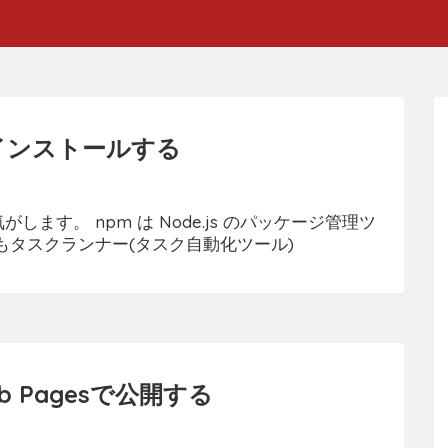
wsにインストールする
します。 npm は Node.js のパッケージ管理ツ
きでもタスクランナー(タスク自動化ツール)
b Pagesで公開する